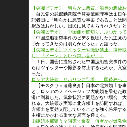
【尖閣ビデオ】「明らかに悪質。船長の釈放お
自民党の武部勤衆院予算委筆頭理事は１日午
記者団に「明らかに悪質な事案であることは間
釈放はおかしい。国民に見てもらうべきだ」と
【尖閣ビデオ】「中国側が舵切り、ぶつかって
中国漁船衝突事件のビデを視聴した民主党の
つかってきたのは明らかだった」と語った。
【尖閣ビデオ】ツイッターや撮影禁止 携帯取
し、『ドーン』という鈍い音が…」
１日、国会に提出された中国漁船衝突事件の
らはツイッターや撮影を防止するためか、入室
った。
ロシア大統領、サハリンに到着、 国後島へ 
【モスクワ＝遠藤良介】日本の北方領土を事
と、ロシアのメドベージェフ大統領を乗せた政
港に到着した。気象状況に問題がない場合、大
れる。大統領が実際に北方領土を訪問すれば、
方領土を実効支配していることを強く誇示する
主権にかかわる重大な局面を迎える。
山建組本部狙う？隣家で爆発 何者かが爆発物