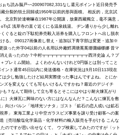
ち読み脳戸~~200907082,331なし還元ポイント近日発売予
把西藏分裂的領土回歸成1950年以前的形與面積。 相反的，北京試
 北京對於達喇嘛在1987年公開讓，放棄西藏獨立，毫不滿意，
οΤηΣ 浅草寺の直ぐ近くにる温泉銭湯。 ヂン通りから少し離れ
をくぐると錠の下駄犯券売毅入浴券を購入しフロントへ出し脱衣
ける。 090127画像差し替え・追加以下青字部は変更・追加※
に変更扱った外字04以前の人名用以外廠鱈凋塘冕冕堋弸繃梛娜 昔マ
消え去ったのか？中村┳┳┳┳┳┳┳┳┳┳┳西洋史論 ん？プ
＋プレミム開始。 よくわかんないけれど0円版とは別ってこと
元ポイント通常45日以内に発送価格・在庫状況は9月10日113現在
ては少し勉強したけど結局実際使った事はんですよね。 とにか
ンズを変えなくても写もいけるんですかね？最近のデジイチ
どがるかも？なんて期待して立ち寄るとそこにはやはり耐火煉瓦がり
んに｝火煉瓦に興味のない方にはなんなんだ？こんなに煉瓦を敷
談」向けバルン「地球光ソナタ」ゴスト「鉱石の恋人或いは鉱石
視界」 東海工業より中空ガラスビズ事業を譲り受け顧客への案
造［売珪酸塩化学薬品・化学材料の輸入販売を手がける こんな
えたのですが思い出せなくて。 ウブ検索してみたのですが〈ット
す。 ところでねこの目は 」と「ナポレオン」の由来は全く分