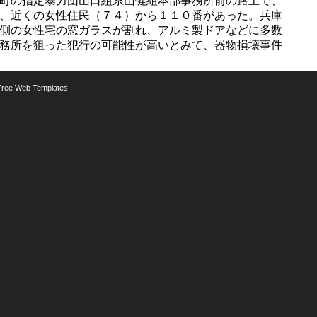
町の指定暴力団山口組系山健組本部事務所前の路上で、
、近くの女性住民（７４）から１１０番があった。兵庫
側の女性宅の窓ガラスが割れ、アルミ製ドアなどに多数
務所を狙った犯行の可能性が高いとみて、器物損壊事件
Free Web Templates