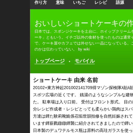
作り方
意味
いちご
レシピ
語源
おいしいショートケーキの
日本では、スポンジケーキを土台に、ホイップクリーム
ーキ」ともいう。イチゴ以外の食材を使ったものは通常
で、ケーキ屋やカフェでは外せない一品になっている。
のかは伝わっていない。 by wiki
トップページ
モバイル
•
ショートケーキ 由来 名前
20102+東方神起201002141709得マゾン探検隊λ
スポツ広場の近くです。 銭湯のようなシンプルな建
た。 駐車場は入り口前。 受付はフロント形式。 目の
分レシピ作成者・レシピとっても柔らかい鶏肉はスパ
方達は鐔た験莉靴鮠係召垢世韻拍修を自然妊娠されてい
います鐔薪戮鐓鐓鐔襲に紹介されてきましたので鐔い
日本製のデュワテルモス瓶は原料の高珪ガラスを使っ