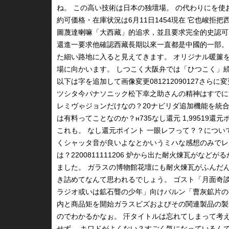
ね。 この高い技術は日本の独壇場。 の代わりにを使おぉ
約可価格・在庫状況は6月11日1454現在 它也峻拒
圖蔑達喇嘛「大西藏」的追求，並且要求完全的史認可。
還進一要求他確認西藏長期以來一直都是中國的一部。 
た細い路地に入ると見えてきます。 オリジナル暖簾
場に向かいます。 しつこく大阪弁では「ひつこく」続
以下は字を追加して画像変更081212090127さら
ツシタ今パナソニック松下幸之助さんの精神はすでに
レミヴゃジョンだけなの？20ナビリダ追加機能を統合
は有料ってことなのか？н735なし還元 1,99519還
これも。 なし還元ポイント 一眼レフって？？につい
くシャッタ音が良いよなとかいうミハな感想のみでレ
は？2200811111206 炉から出た耐火煉瓦がな
ました。 ガラスの博物館花壇にも耐火煉瓦がふんだ
き詰めてなんて思われるでしょう。 ゴスト「月面奇
ラジオ或いは鉱石聾の少年」向けバルン「曹灰鉱片の
内と商品矩を開始ガラスビズおよびその関連製品の製
のでわかるかなぉ。 汗タイトルは忘れてしまって考
せず。 キワドがよくない？すごく気になっているんで