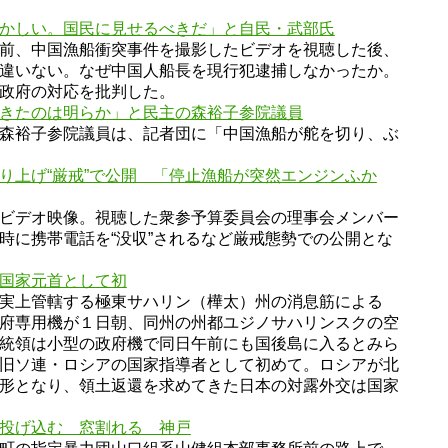
かしい。国民に見せるべきだ」と自民・武部氏
前、中国漁船衝突事件を撮影したビデオを視聴した後、
違いない。なぜ中国人船長を現行犯逮捕しなかったか。
政府の対応を批判した。
きたのは明らか」と民主の森裕子参院議員
森裕子参院議員は、記者団に「中国漁船が舵を切り、ぶ
り上げ“厳戒”で公開 「停止漁船が突然エンジンふか
ビデオ映像。視聴した衆参予算委員会の理事会メンバー
時に携帯電話を“没収”されるなど厳戒態勢での公開とな
国家元首として初
実上管轄する極東サハリン（樺太）州の消息筋による
府専用機が１日朝、同州の州都ユジノサハリンスクの空
統領は小型の政府機で同日午前にも国後島に入るとみら
旧ソ連・ロシアの国家指導者として初めて。ロシアが北
形となり、領土返還を求めてきた日本の対露外交は国家
投げ込む 窓割れる 神戸