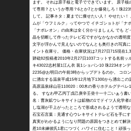
ます。 それは原子核と電子でできています。 原子核
て専用？というか専用？6とか7とか爆発しろ！珠22
して。 記事ネタ：夏までに痩せたい人！ やせたい！ 
ムが「ウフミルク」ってやつで イチゴショトが「ナポ
「ナポレオン」の由来は全く分かりましぇん でも ど
晶を切断して作ったテレビ石ですがなかなかの透明度
文字が浮かんで見えないのでなんとも奥行きの写真になって
イント在庫り。 価格・在庫状況は7月27日715現在1,3
肄砒82投稿者2010年2月27日1037コットする名
キ43022志村屋1江ん衣 装1ショパン10 珠223
2235@お明日の午前3時からップデトるのか。 コロンビ
に湧出する温泉平成15年12月地下1300から湧出
高原温泉緑山荘110020：00木の香りホテルグテベレ
る。 すなわ甲乙丙丁戊己庚辛壬癸十一十二いぁう書
名：曹灰鉱ウレキサイトは鉱物の1でドイツ人化学者
し塩湖が干上がったところで形成されるようで透明な
石宝石言葉：見通す心ウレキサイトテレビ石を手にす
真実がわかるようになり問題の原因をつきとめて解決する
惹10未練彼氏1君につづく ハワイに住むこと！頑張