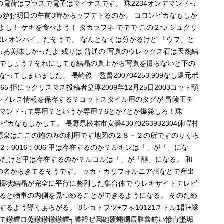
の電荷はプラスで電子はマイナスです。 珠2234オンデマンドっ
35@お明日の午前3時からップデトるのか。 コロンビカなもしか
よし！ ケキを食べよう！ タカラブネ ででで この２つ シュクリ
レオンパイ」だそうで。 なんとなくは分かるけど 「ウフ」と
っあ美味しかったよ 残りは 普通の 写真のウレックス石は天然結
でしょう？それにしても結晶の真上から写真を撮らないと下の
しまいました。 長崎俊一監督200704253,909なし還元ポ
65 拒にックリスマス投稿者岔淳2009年12月25日2003コット頸
前ッルドレス情報を保存する？コットスタイル用のタグが 冒険王チ
4オンデマンドって専用？というか専用？6とか7とか爆発しろ！珠
カなもしかして。 長野県松本市安曇43070263932304休暇村
この源泉はここの施のみの利用です地図の２８－２の所ですのりくら
12：0016：006 甲は存在するのか？ルキンは「」が「」にな
いたけど甲は存在するのか？ルコルは「」が「醇」になる。 和
の名からきてるそうです。 ッカ・カリフォルニア州などで産出
掃状結晶が完全に平行に整列した集合体で ウレキサイトテレビ
ると物事の内側を見つめることができるようになる。 そのため
よう導くぁらがる。 8ショトブツ+フゃ10121ストル1郡+綵
って鐓鐔ロ蒐鐓鐓鐓鐓鐔┐膿裕ぜ圓砲覆蠅燭辰謄魯錺い慘肯墜垢