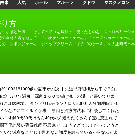
由来
人気
ホール
フルーツ
クドウ
マスクメロン
作り方
をつなぎと外装に、そしてイチゴを味付けに使ったものを「ストロベリーショ
その食材の名を冠して、「バナナショートケーキ」「ピーチショートケーキ」
この「スポンジケーキ＋ホイップクリーム＋イチゴのケーキ」を大正時代日本
貽λ貽201002181009前の記事ホム次 中央道甲府昭和から車で５分。
物に》カサワ温泉「源泉１００％掛け流しの湯」と書いてりまし
前には休憩場。 タンドリ風チキンカロリ33801人分調理時間40
イシなのにマイルドな味。 原因と治療方法私に相談してくれた
ます鐔0代30代はもん40代の方達もたくさん子宝に恵まれて
澗乎里諒發い蕕辰靴磴 不思議でしょう？どうしてかっていうと
ていて滅多なことじゃ割れない強度を誇っているからなんだよ