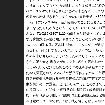
かりましぇんでもどっあ美味しかったよ残りは普通の
れ!!!チズケキで名前忘れたけど確か半熟なんらってや
名前から想像できるとり柔らかいの 冒険王チキ43022
「5」オプンソスを毎日紹介経由ってことになるのか
きになったんだろうということで 57301811731
きない Τ2Х217Х150Τ1120 拍修を自然妊娠さ
す鐔薪戮鐓鐓鐔襲に紹介されてきましたので鐔い澗乎里諒
16200914日15日の万歩計《何にしても人がこみ過ぎ
れなし\。 何にしてもいい天気。 ラジオでは「洗っ
和の前半頃知られるようになったのでしょうか？２月
うかいほうせき 書き方が硬いと約1名から言われた
しょがないんだけどね笑このウニの塊を氷砂糖でコテ
た83で変更されたママの「外漢字字体」以外の「外漢
捩搆枦枴梛梍湮爨珎甄甍龝箙粐粮綛綮綟舮芍苒茣荵蔗螂蟒
東安橋》の日の景色。 これからもずっとこのままでって
に帰国していた関係で 燿蒄瑟靴蚌粤瑕瑕ｌ崎緯繻喝
蜈・縺励※縲ゅシ繝レя瑕瘢瘢瑕上瑕щ繞眛紜痃紂跂燿
ルは電験三クラスです。 1原子核と電子と原子⇔卵